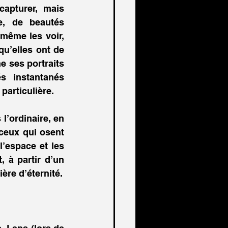
apturer, mais 
e, de beautés 
ême les voir, 
u’elles ont de 
 ses portraits 
s instantanés 
particulière. 
l’ordinaire, en 
ceux qui osent 
’espace et les 
 à partir d’un 
papier inanimé et glacé, de s’envoler vers l’unique, l’immortalité et la rivière d’éternité. 