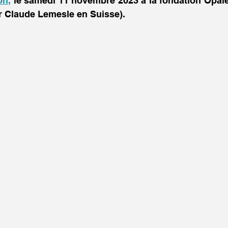
on,
 le samedi 11 novembre 2023 à la fondation Opale,
r Claude Lemesle en Suisse).  