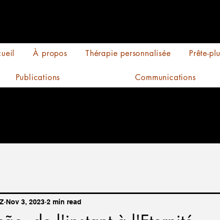
ueil
À propos
Thérapie personnalisée
Prête-pl
Publications
Communications
Z
Nov 3, 2023
2 min read