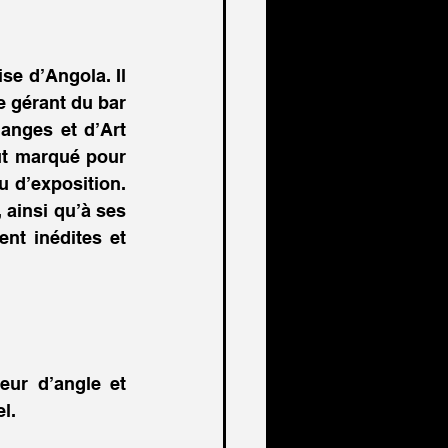
e d’Angola. Il  
s’installe en Suisse à l’âge de 24 ans. Parallèlement à son travail comme gérant du bar 
anges et d’Art 
t marqué pour 
 d’exposition. 
 ainsi qu’à ses 
nt inédites et 
eur d’angle et 
l. 