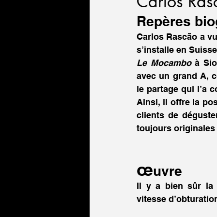
Carlos Rasc
Repères bio
Carlos Rascão a vu 
Le Mocambo
 à Si
avec un grand A, 
le partage qui l’a 
Ainsi, il offre la p
clients de déguste
toujours originales
œ
uvre 
Il y a bien sûr la
vitesse d’obturati