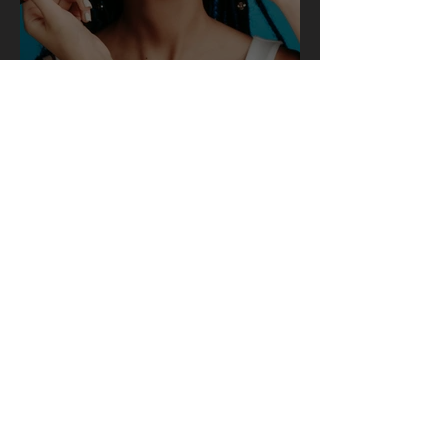
La Beauté à fleur de peau
Chansons sur scène à Sierre
et Vevey.